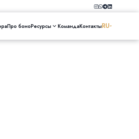
RU
ера
Про боно
Ресурсы
Команда
Контакты